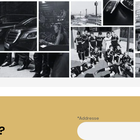
*Addr
?