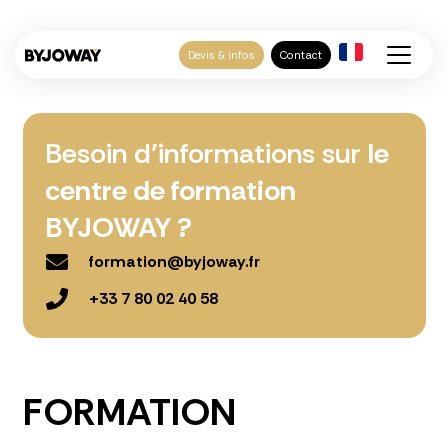
Devis & infos
Contact
Besoin d’informations sur
le
centre de formation
BYJOWAY ?
formation@byjoway.fr
+33 7 80 02 40 58
FORMATION