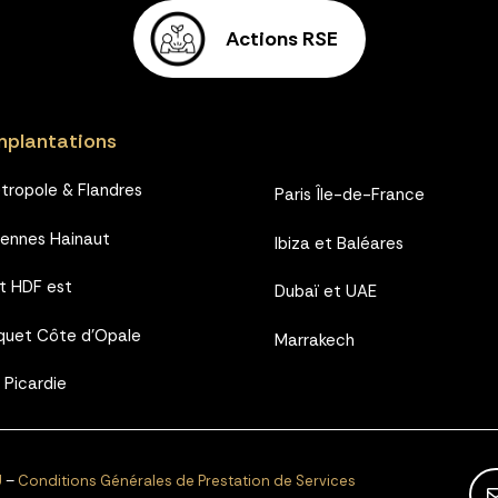
Actions RSE
mplantations
étropole & Flandres
Paris Île-de-France
iennes Hainaut
Ibiza et Baléares
et HDF est
Dubaï et UAE
quet Côte d’Opale
Marrakech
 Picardie
U
–
Conditions Générales de Prestation de Services