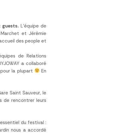
t guests.
L’équipe de
n Marchet et Jérémie
’accueil des people et
équipes de Relations
… BYJOWAY a collaboré
 pour la plupart
En
are Saint Sauveur, le
is de rencontrer leurs
ssentiel du festival :
ardin nous a accordé