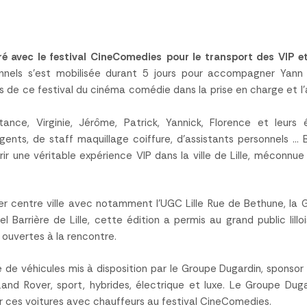
é avec le
festival CineComedies
pour le transport des VIP e
onnels s’est mobilisée durant 5 jours pour accompagner Yan
s de ce festival du cinéma comédie dans la prise en charge et l
ance, Virginie, Jérôme, Patrick, Yannick, Florence et leurs 
agents, de staff maquillage coiffure, d’assistants personnels 
ir une véritable expérience VIP dans la ville de Lille, méconnue
er centre ville avec notamment l’UGC Lille Rue de Bethune, la G
el Barrière de Lille, cette édition a permis au grand public lillo
t ouvertes à la rencontre.
e véhicules mis à disposition par le Groupe Dugardin, sponsor e
and Rover, sport, hybrides, électrique et luxe. Le Groupe Dug
ir ces voitures avec chauffeurs au festival CineComedies.