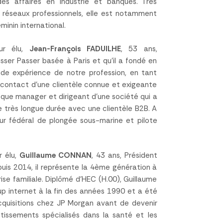
es affaires en industrie et banques. Très
s réseaux professionnels, elle est notamment
minin international.
eur élu,
Jean-François FADUILHE
, 53 ans,
sser Passer basée à Paris et qu’il a fondé en
nde expérience de notre profession, en tant
contact d’une clientèle connue et exigeante
que manager et dirigeant d’une société qui a
e très longue durée avec une clientèle B2B. A
teur fédéral de plongée sous-marine et pilote
r élu,
Guillaume CONNAN
, 43 ans, Président
uis 2014, il représente la 4ème génération à
ise familiale. Diplômé d’HEC (H.00), Guillaume
p internet à la fin des années 1990 et a été
cquisitions chez JP Morgan avant de devenir
tissements spécialisés dans la santé et les