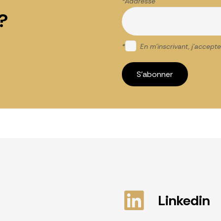
*Addr
?
*
En m'inscrivant, j'accepte
Linkedin