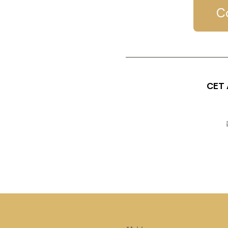
C
CET 