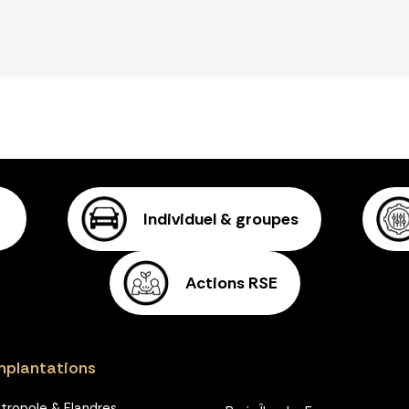
Individuel & groupes
Actions RSE
mplantations
étropole & Flandres