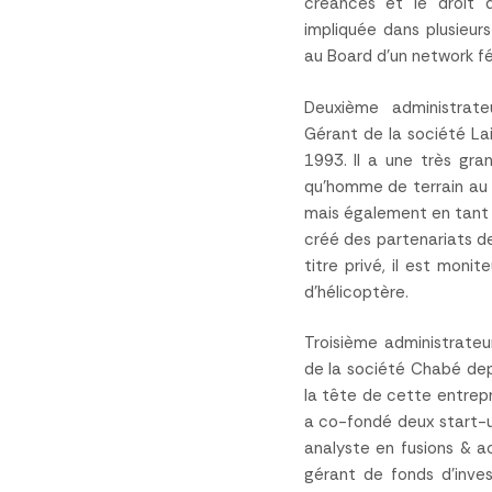
créances et le droit d
impliquée dans plusieur
au Board d’un network fé
Deuxième administrat
Gérant de la société Lai
1993. Il a une très gra
qu’homme de terrain au 
mais également en tant 
créé des partenariats d
titre privé, il est moni
d’hélicoptère.
Troisième administrateu
de la société Chabé dep
la tête de cette entrepr
a co-fondé deux start-u
analyste en fusions & a
gérant de fonds d’inves