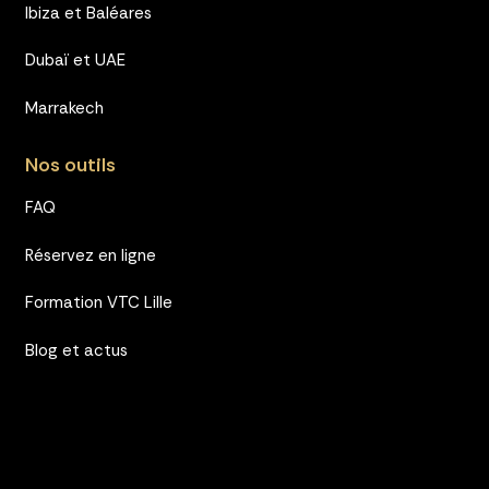
Ibiza et Baléares
Dubaï et UAE
Marrakech
Nos outils
FAQ
Réservez en ligne
Formation VTC Lille
Blog et actus
Espace client
© 2024 BYJOWAY GROUPE – Tous droits réservés –
CGU
–