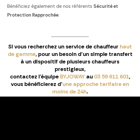
Bénéficiez également de nos référents
Sécurité et
Protection Rapprochée
.
Si vous recherchez un service de chauffeur
haut
de gamme
, pour un besoin d’un simple transfert
à un dispositif de plusieurs chauffeurs
prestigieux,
contactez l’équipe
BYJOWAY
au
03 59 611 601
,
vous bénéficierez d’
une approche tarifaire en
moins de 24h
.
Si vous souhaitez connaître nos références
Transport Event
CONTACTEZ-NOUS